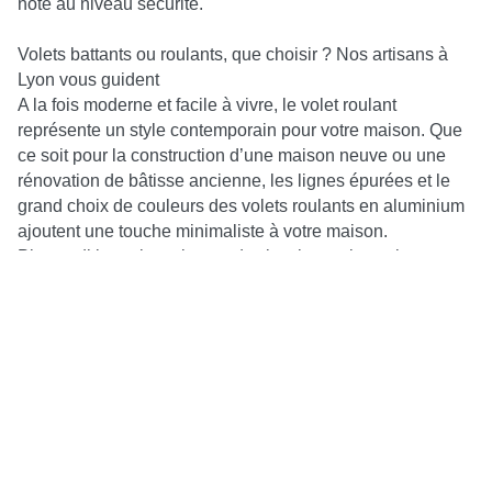
noté au niveau sécurité.
Volets battants ou roulants, que choisir ? Nos artisans à
Lyon vous guident
A la fois moderne et facile à vivre, le volet roulant
représente un style contemporain pour votre maison. Que
ce soit pour la construction d’une maison neuve ou une
rénovation de bâtisse ancienne, les lignes épurées et le
grand choix de couleurs des volets roulants en aluminium
ajoutent une touche minimaliste à votre maison.
Plus traditionnels mais grands classiques, les volets
battants sont appréciés pour leur charme et leur
intemporalité.
Des volets isolants pour faire des économies d’énergie en
Auvergne-Rhône-Alpes
En plus d’apporter sécurité et esthétique à votre maison,
les volets peuvent vous aider à réduire vos dépenses
énergétiques. Dans le respect de la norme RT 2012, les
volets en aluminium STBN Aluminium vous permettent
d’optimiser l’isolation de votre logement et donc de