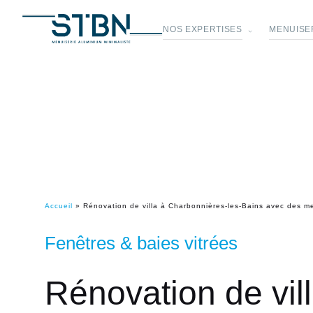
NOS EXPERTISES
MENUISER
Accueil
»
Rénovation de villa à Charbonnières-les-Bains avec des m
Fenêtres & baies vitrées
Rénovation de vil