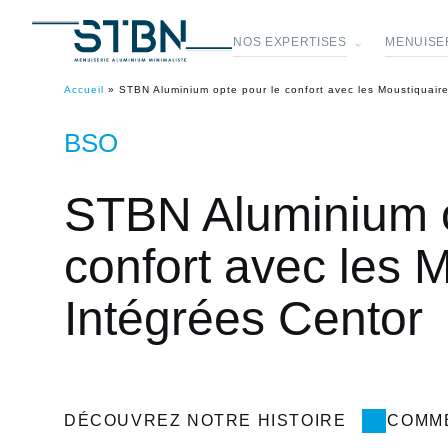
NOS EXPERTISES
MENUISER
Accueil
»
STBN Aluminium opte pour le confort avec les Moustiquair
BSO
STBN Aluminium o
confort avec les 
Intégrées Centor
DÉCOUVREZ NOTRE HISTOIRE
COMM