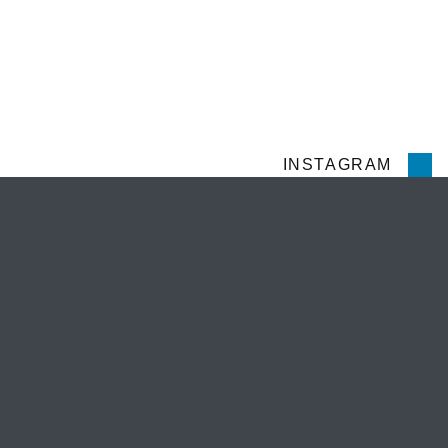
Gagnez du temps avec nos questions les plus 
UNE QUESTION ?
INSTAGRAM