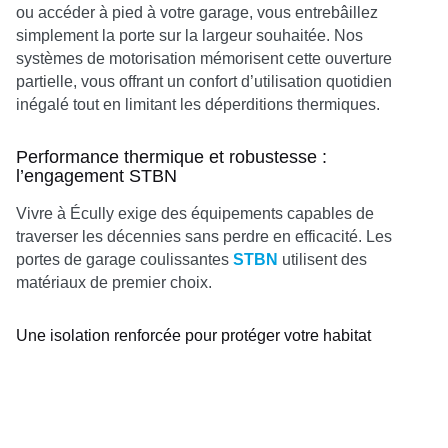
ou accéder à pied à votre garage, vous entrebâillez
simplement la porte sur la largeur souhaitée. Nos
systèmes de motorisation mémorisent cette ouverture
partielle, vous offrant un confort d’utilisation quotidien
inégalé tout en limitant les déperditions thermiques.
Performance thermique et robustesse :
l’engagement STBN
Vivre à Écully exige des équipements capables de
traverser les décennies sans perdre en efficacité. Les
portes de garage coulissantes
STBN
utilisent des
matériaux de premier choix.
Une isolation renforcée pour protéger votre habitat
Nos panneaux en aluminium injectés de mousse
polyuréthane haute densité assurent une barrière
thermique efficace. Le garage constituant souvent une
zone de transition avec vos pièces de vie, une porte bien