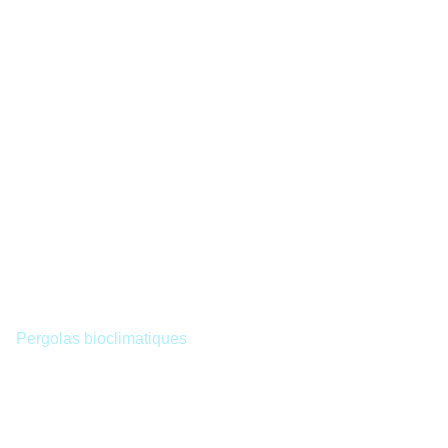
Pergolas bioclimatiques
Pergolas aluminium haut de gamme
et sur mesure à Lyon
Vous recherchez un fabricant de pergola aluminium à Lyon