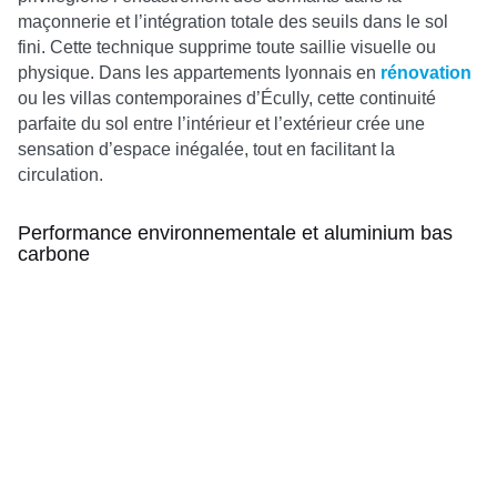
maçonnerie et l’intégration totale des seuils dans le sol
fini. Cette technique supprime toute saillie visuelle ou
physique. Dans les appartements lyonnais en
rénovation
ou les villas contemporaines d’Écully, cette continuité
parfaite du sol entre l’intérieur et l’extérieur crée une
sensation d’espace inégalée, tout en facilitant la
circulation.
Performance environnementale et aluminium bas
carbone
Le contexte climatique lyonnais impose une réflexion
profonde sur les matériaux utilisés dans la menuiserie.
Cela parce qu’il est marqué par des épisodes de canicule
de plus en plus fréquents.
L’économie d’énergie au cœur de l’habitat lyonnais
En 2026,
la fenêtre
devient une véritable barrière