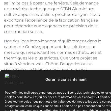
se limite pas à poser une fenêtre. Cela demande
une maîtrise technique que STBN Aluminium
cultive depuis ses ateliers proches de Lyon. Nous
exportons l’excellence de la fabrication française
pour répondre aux exigences de précision de la
construction suisse.
Nos équipes interviennent régulièrement dans le
canton de Genève, apportant des solutions sur-
mesure qui respectent les normes esthétiques et
thermiques les plus strictes. Que votre projet se
situe à Vandoeuvres, Chêne-Bougeries ou au
centre-ville de Genève, nous assurons une
logistique transfrontalière fluide et une pose
Gérer le consentement
millimétrée.
Vous avez un projet de rénovation ou de
Pour offrir les meilleures expériences, nous utilisons des technologies telles 
construction à Genève ?
Demandez votre étude
cookies pour stocker et/ou accéder aux informations des appareils. Le fait de
personnalisée
et transformez votre vue.
à ces technologies nous permettra de traiter des données telles que le comp
navigation ou les ID uniques sur ce site. Le fait de ne pas consentir ou de reti
consentement peut avoir un effet négatif sur certaines caractéristiques et fo