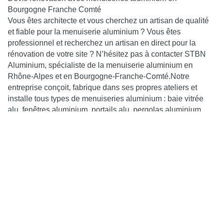
Bourgogne Franche Comté
Vous êtes architecte et vous cherchez un artisan de qualité
et fiable pour la menuiserie aluminium ? Vous êtes
professionnel et recherchez un artisan en direct pour la
rénovation de votre site ? N’hésitez pas à contacter STBN
Aluminium, spécialiste de la menuiserie aluminium en
Rhône-Alpes et en Bourgogne-Franche-Comté.Notre
entreprise conçoit, fabrique dans ses propres ateliers et
installe tous types de menuiseries aluminium : baie vitrée
alu, fenêtres aluminium, portails alu, pergolas aluminium
bioclimatiques, mais aussi carports aluminium. Nous
intervenons aussi bien pour des rénovations de maisons
d’exception que de lieux industriels comme dans le cas de
cette rénovation en Bourgogne-Franche-Comté.