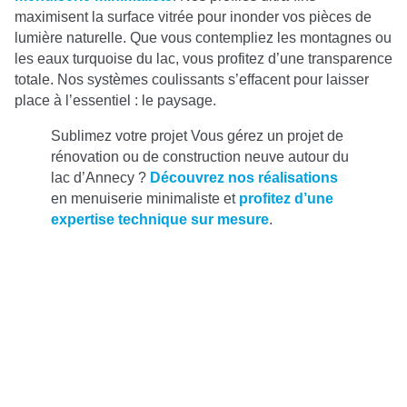
maximisent la surface vitrée pour inonder vos pièces de
lumière naturelle. Que vous contempliez les montagnes ou
les eaux turquoise du lac, vous profitez d’une transparence
totale. Nos systèmes coulissants s’effacent pour laisser
place à l’essentiel : le paysage.
Sublimez votre projet Vous gérez un projet de
rénovation ou de construction neuve autour du
lac d’Annecy ?
Découvrez nos réalisations
en menuiserie minimaliste et
profitez d’une
expertise technique sur mesure
.
STBN Aluminium : votre expert en menuiseries haut
de gamme de Lyon à Annecy
Basés historiquement dans la région lyonnaise, nous
intervenons avec la même rigueur sur l’ensemble de l’axe
Lyon-Annecy. Notre bureau d’études analyse chaque
projet avec une précision chirurgicale pour adapter nos
solutions aux spécificités de votre terrain. Nous ne nous