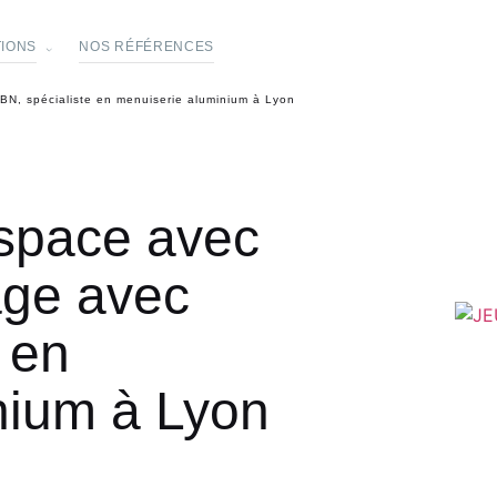
TIONS
NOS RÉFÉRENCES
BN, spécialiste en menuiserie aluminium à Lyon
espace avec
age avec
 en
nium à Lyon