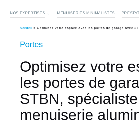
NOS EXPERTISES
MENUISERIES MINIMALISTES
PRESTA
Accueil
»
Optimisez votre espace avec les portes de garage avec ST
Portes
Optimisez votre 
les portes de gar
STBN, spécialiste
menuiserie alumi